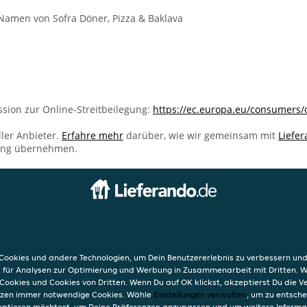
Namen von Sofra Döner, Pizza & Baklava
sion zur Online-Streitbeilegung:
https://ec.europa.eu/consumers/
ller Anbieter.
Erfahre mehr
darüber, wie wir gemeinsam mit
Liefe
ung übernehmen.
INFO
za & Baklava
AGB
Datensc
ookies und andere Technologien, um Dein Benutzererlebnis zu verbessern und
g
Verwend
, für Analysen zur Optimierung und Werbung in Zusammenarbeit mit Dritten. 
Impres
Cookies und Cookies von Dritten. Wenn Du auf OK klickst, akzeptierst Du die 
etzen immer notwendige Cookies. Wähle
Einstellungen verwalten
, um zu entsch
eptieren möchtest, um Deine Präferenzen anzupassen und um weitere Informa