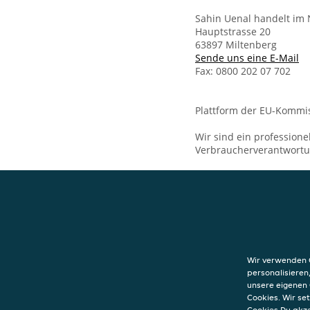
Sahin Uenal handelt im 
Hauptstrasse 20
63897 Miltenberg
Sende uns eine E-Mail
Fax: 0800 202 07 702
Plattform der EU-Kommis
Wir sind ein professione
Verbraucherverantwort
KONTAKT
Sofra Döner, Piz
Hauptstrasse 20
Wir verwenden C
63897
Miltenber
personalisieren
unsere eigenen 
Cookies. Wir s
Cookies Du akz