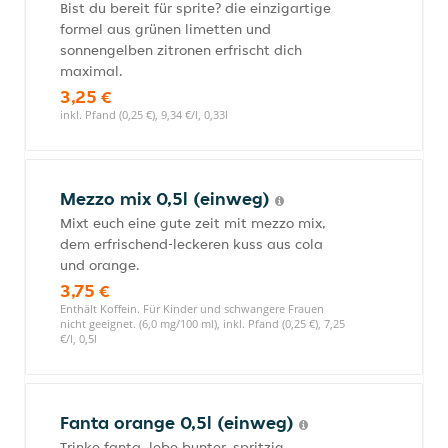
Bist du bereit für sprite? die einzigartige
formel aus grünen limetten und
sonnengelben zitronen erfrischt dich
maximal.
3,25 €
inkl. Pfand (0,25 €), 9,34 €/l, 0,33l
Mezzo mix 0,5l (einweg)
Mixt euch eine gute zeit mit mezzo mix,
dem erfrischend-leckeren kuss aus cola
und orange.
3,75 €
Enthält Koffein. Für Kinder und schwangere Frauen
nicht geeignet. (6,0 mg/100 ml), inkl. Pfand (0,25 €), 7,25
€/l, 0,5l
Fanta orange 0,5l (einweg)
Trinke fanta. lebe bunter. spritzig