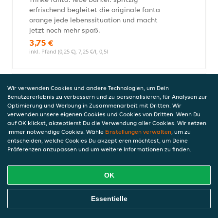
erfrischend begleitet die originale fanta
orange jede lebenssituation und macht
jetzt noch mehr spaß.
3,75 €
inkl. Pfand (0,25 €), 7,25 €/l, 0,5l
Wir verwenden Cookies und andere Technologien, um Dein
Mezzo mix 0,33l (einweg)
Benutzererlebnis zu verbessern und zu personalisieren, für Analysen zur
Mixt euch eine gute zeit mit mezzo mix,
Optimierung und Werbung in Zusammenarbeit mit Dritten. Wir
dem erfrischend-leckeren kuss aus cola
verwenden unsere eigenen Cookies und Cookies von Dritten. Wenn Du
auf OK klickst, akzeptierst Du die Verwendung aller Cookies. Wir setzen
und orange.
immer notwendige Cookies. Wähle
Einstellungen verwalten
, um zu
3,25 €
entscheiden, welche Cookies Du akzeptieren möchtest, um Deine
Enthält Koffein. Für Kinder und schwangere Frauen
Präferenzen anzupassen und um weitere Informationen zu finden.
nicht geeignet. (6,0 mg/100 ml), inkl. Pfand (0,25 €), 9,34
€/l, 0,33l
OK
Online Essen Bestellen
Essentielle
Ice Tea Pfirsich 0,5l
3,75 €